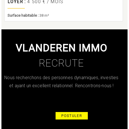
LOYER :
4 500 €
/ MOIS
Surface habitable :
38 m²
VLANDEREN IMMO
RECRUTE
Nous recherchons des personnes dynamiques, investies
et ayant un excellent relationnel. Rencontrons-nous !
POSTULER